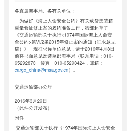
索引号
：
000019713O16/2016-01234
各直属海事局、各有关单位：
公开日期
：
2016年04月06日
为做好《海上人命安全公约》有关载货集装箱
主题词
：
无
重量验证修正案的履约准备工作，我部起草了
机构分类
：
海事局
《交通运输部关于执行<1974年国际海上人命安
主题分类
：
公众参与
全公约>第VI/2条2015年修正案的通知（征求意见
公文类型
：
部办公厅函
稿）》，现征求你单位意见，请于2016年4月8日
前将书面意见反馈至部海事局（联系电话：010-
65292873，传真：010-65293424，邮箱：
cargo_china@msa.gov.cn
）。
交通运输部办公厅
2016年3月29日
（此件公开发布）
附件
交通运输部关于执行《1974年国际海上人命安全