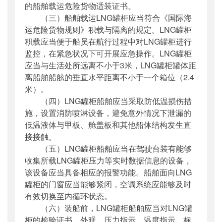
的船舶载运危险货物适装证书。
（三）船舶载运LNG罐柜应当符合《国际海
运危险货物规则》积载与隔离的规定。LNG罐柜
积载应当便于船员在航行过程中对LNG罐柜进行
监控，在紧急状况下可开展应急操作。LNG罐柜
应当与生活处所远离不小于3米，LNG罐柜罐体距
离船舶船舷的垂直水平距离不小于一个箱位（2.4
米）。
（四）LNG罐柜船舶应当采取防低温损伤措
施，设置消防喷淋设备，避免意外情况下泄漏的
低温液体与甲板、舱盖板和其他船体结构发生直
接接触。
（五）LNG罐柜船舶应当在驾驶台装有能够
收集所载LNG罐柜压力等实时数据信息的设备，
该设备应当具备相应的报警功能。船舶面向LNG
罐柜的门窗应当能够紧闭，空调系统应能够及时
有效切换至内循环状态。
（六）装船前，LNG罐柜船舶应当对LNG罐
柜的检验证书、外观、压力指示、温度指示、标