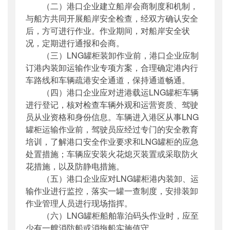
（二）港口企业建立船岸会商制度和机制，
与船方共同开展船岸安全检查，经双方确认安全
后，方可进行作业。作业期间，对船岸安全状
况，定期进行通报和会商。
（三）LNG罐柜装卸作业前，港口企业应制
订港内装卸运输作业专项方案，合理确定港内行
车路线和车辆疏港安全通道，保持通道畅通。
（四）港口企业应对进港载运LNG罐柜车辆
进行登记，核对检查车辆外观和运营资质、驾驶
员从业资格和身份信息。车辆进入港区从事LNG
罐柜运输作业前，驾驶员应经过专门的安全教育
培训，了解港口安全作业要求和LNG罐柜的应急
处置措施；车辆应安装火花熄灭装置或采取防火
花措施，以及防静电措施。
（五）港口企业应对LNG罐柜港内装卸、运
输作业进行监控，落实一罐一查制度，安排装卸
作业管理人员进行现场指挥。
（六）LNG罐柜船舶靠泊码头作业时，应至
少有一艘消防船或消拖船实施值守。