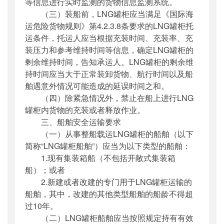
等信息进行实时监测的货物信息监测系统。
（三）装船前，LNG罐柜应当满足《国际海
运危险货物规则》第4.2.3.8条要求的LNG罐柜托
运条件，托运人应当根据充装时间、充装率、充
装压力和参考维持时间等信息，确定LNG罐柜的
剩余维持时间，告知承运人。LNG罐柜的剩余维
持时间应当大于正常装卸货物、航行时间以及船
舶遇意外情况可能造成的延误时间之和。
（四）除紧急情况外，禁止在船上进行LNG
罐柜内货物的充装或者释放作业。
三、船舶安全运输要求
（一）从事整船载运LNG罐柜的船舶（以下
简称“LNG罐柜船舶”）应当为以下类型的船舶：
1.现有集装箱船（不包括开敞式集装箱
船）；或者
2.新建或者改建的专门用于LNG罐柜运输的
船舶，其中，改建的其他类型船舶的船龄不得超
过10年。
（二）LNG罐柜船舶应当按照规定持有有效