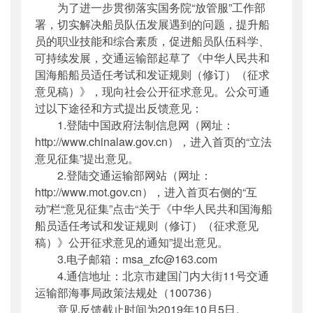
为了进一步贯彻落实国务院“放管服”工作部
公开日期
：
2019年09月04日
署，切实解决船员队伍发展遇到的问题，提升船
主题词
：
海船船员;适任考试和发证规则;征求
员的职业技能和综合素质，促进船员队伍科学、
意见
可持续发展，交通运输部起草了《中华人民共和
机构分类
：
海事局
国海船船员适任考试和发证规则（修订）（征求
主题分类
：
公众参与
意见稿）》，现向社会公开征求意见。公众可通
公文类型
：
其他
过以下途径和方式提出反馈意见：
1.登陆中国政府法制信息网（网址：
http://www.chinalaw.gov.cn），进入首页的“立法
意见征集”提出意见。
2.登陆交通运输部网站（网址：
http://www.mot.gov.cn），进入首页右侧的“互
动”栏“意见征集”点击“关于《中华人民共和国海船
船员适任考试和发证规则（修订）（征求意见
稿）》公开征求意见的通知”提出意见。
3.电子邮箱：msa_zfc@163.com
4.通信地址：北京市建国门内大街11号交通
运输部海事局政策法规处（100736）
意见反馈截止时间为2019年10月5日。