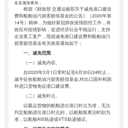
各直属海事局：
公开日期
：
2020年03月16日
根据《财政部 交通运输部关于减免港口建设
主题词
：
减免;港口建设费;船舶油污损害赔偿
费和船舶油污损害赔偿基金的公告》（2020年第
基金
14号）精神，为做好新冠肺炎疫情防控工作，有
机构分类
：
海事局
效应对疫情影响，促进经济社会平稳运行，支持
主题分类
：
财务信息
企业复工复产，现就减免港口建设费和船舶油污
公文类型
：
其他
损害赔偿基金有关政策通知如下：
一、减免范围
（一）减免内容。
自2020年3月1日零时起至6月30日24时止，
减半征收船舶油污损害赔偿基金,对出口国外和国
外进口货物免征港口建设费。
（二）减免时点。
以载运货物的船舶进出港口时点为准，无法
判定船舶进出港口时点的，以船舶靠离泊时刻为
准，以船舶AIS轨迹或VTS轨迹辅证。