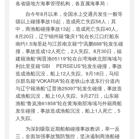
各省级地方海事管理机构，各直属海事局：
公开日期
：
2020年09月29日
自今年8月以来，全国水上交通共发生一般等
主题词
：
船舶;防碰撞
级以上碰撞事故15起，造成死亡失踪56人；其
机构分类
：
海事局
中，商渔船碰撞事故13起，造成死亡失踪40人。
主题分类
：
应急管理
8月20日，辽宁锦州籍“隆庆1”轮在长江口灯船东
公文类型
：
部明电或部办公厅明电
南约1.5海里处与江苏南京籍“宁高鹏688”轮发生碰
撞，事故造成12人死亡，2人失踪。8月30日，福
建籍渔船“闽晋渔05119”轮在台湾海峡北部海域与
利比里亚籍“SBI PERSEUS”轮发生碰撞，事故
造成渔船沉没，船上12人失踪。9月18日，马绍
尔群岛籍“VOKARIA”轮在老铁山水道东行分道内
与辽宁籍渔船“辽普渔25097”轮发生碰撞，事故造
成渔船沉没，船上10人失踪。9月27日，山东籍
渔船“鲁岚渔61858”轮在黄海南部海域与外籍商船
发生碰撞，事故造成渔船沉没，船上1人死亡，5
人失踪。
为深刻吸取近期船舶碰撞事故教训，举一反
三，全面加强事故预防预控，坚决遏制商渔船碰