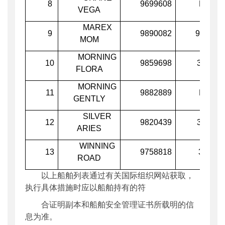
8
9699608
H3VB
VEGA
MAREX
9
9890082
9V6817
MOM
MORNING
10
9859698
3FOX8
FLORA
MORNING
11
9882889
H3PA
GENTLY
SILVER
12
9820439
3FBN7
ARIES
WINNING
13
9758818
3FIG4
ROAD
以上船舶列表通过有关国际组织网站获取，
执行具体措施时应以船舶持有的符
合证明副本和船舶安全管理证书所载明的信
息为准。