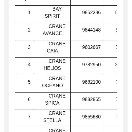
BAY
1
9852286
D5SU4
SPIRIT
CRANE
2
9844148
3FAO6
AVANCE
CRANE
3
9602667
3FXX2
GAIA
CRANE
4
9782950
3FDQ2
HELIOS
CRANE
5
9682100
3FJE5
OCEANO
CRANE
6
9882865
3FEG8
SPICA
CRANE
7
9855680
3ECI8
STELLA
CRANE