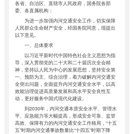
各省、自治区、直辖市人民政府，国务院各部
公开日期
：
2026年07月07日
委、各直属机构：
主题词
：
内河交通安全
为进一步加强内河交通安全工作，切实保障
机构分类
：
海事局
人民群众生命财产安全，经国务院同意，现提出
主题分类
：
其他政策性文件
以下意见。
公文类型
：
部文件
一、总体要求
以习近平新时代中国特色社会主义思想为指
导，深入贯彻党的二十大和二十届历次全会精
神，坚持以人民为中心的发展思想，坚持安全第
一、预防为主、综合治理，着力破解内河交通安
全突出问题，全面提升内河交通安全水平，以高
效能治理促进高质量发展和高水平安全良性互
动，更好服务中国式现代化建设。
到2030年，内河交通本质安全水平、管理水
平、应急能力等大幅提高，形成安全可靠、监管
高效、保障有力的内河交通安全工作格局，“十五
五”时期内河交通事故数量比“十四五”时期下降