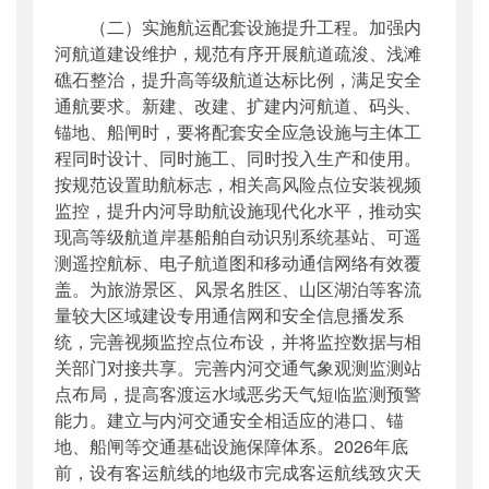
（二）实施航运配套设施提升工程。加强内
河航道建设维护，规范有序开展航道疏浚、浅滩
礁石整治，提升高等级航道达标比例，满足安全
通航要求。新建、改建、扩建内河航道、码头、
锚地、船闸时，要将配套安全应急设施与主体工
程同时设计、同时施工、同时投入生产和使用。
按规范设置助航标志，相关高风险点位安装视频
监控，提升内河导助航设施现代化水平，推动实
现高等级航道岸基船舶自动识别系统基站、可遥
测遥控航标、电子航道图和移动通信网络有效覆
盖。为旅游景区、风景名胜区、山区湖泊等客流
量较大区域建设专用通信网和安全信息播发系
统，完善视频监控点位布设，并将监控数据与相
关部门对接共享。完善内河交通气象观测监测站
点布局，提高客渡运水域恶劣天气短临监测预警
能力。建立与内河交通安全相适应的港口、锚
地、船闸等交通基础设施保障体系。2026年底
前，设有客运航线的地级市完成客运航线致灾天