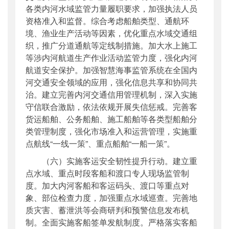
各类内河水域监管力量履职要求，加强执法人员
资格准入和监督。综合考虑船舶类型、通航环
境、渔业生产活动等因素，优化重点水域交通组
织，推广分道通航等定线制措施。加大水上施工
等涉内河航道生产作业活动监管力度，强化内河
航道安全保护。加强智慧海事监管系统在全国内
河交通安全领域的应用，强化信息共享和协同共
治。建立完善内河交通信用管理机制，深入实施
守信联合激励，依法依规开展失信惩戒。完善客
货运船舶、公务船舶、施工船舶等各类型船舶分
类管理制度，强化市场准入和运营管理，实施重
点航线“一线一策”、重点船舶“一船一策”。
（六）实施客运安全韧性提升行动。建立重
点水域、重点时段客船和渡口专人现场监管制
度。加大内河客船和客运码头、渡口等重点对
象、部位检查力度，加强重点水域巡查。完善地
质灾害、蓄泄洪等会商研判和预警信息发布机
制。全面实施客船签单发航制度。严格落实客船