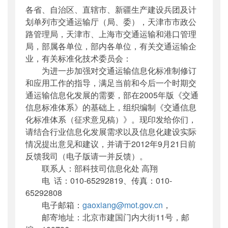
各省、自治区、直辖市、新疆生产建设兵团及计
主题词
：
无
划单列市交通运输厅（局、委），天津市市政公
机构分类
：
科技司
路管理局，天津市、上海市交通运输和港口管理
主题分类
：
公众参与
局，部属各单位，部内各单位，有关交通运输企
公文类型
：
部函
业，有关标准化技术委员会：
为进一步加强对交通运输信息化标准制修订
和应用工作的指导，满足当前和今后一个时期交
通运输信息化发展的需要，部在2005年版《交通
信息标准体系》的基础上，组织编制《交通信息
化标准体系（征求意见稿）》。现印发给你们，
请结合行业信息化发展需求以及信息化建设实际
情况提出意见和建议，并请于2012年9月21日前
反馈我司（电子版请一并反馈）。
联系人：部科技司信息化处 高翔
电 话：010-65292819、传真：010-
65292808
电子邮箱：
gaoxiang@mot.gov.cn
，
邮寄地址：北京市建国门内大街11号，邮