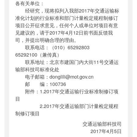
各有关单位：
公开日期
：
2017年04月06日
经研究，现将拟列入我部2017年交通运输标
主题词
：
交通运输;标准化;项目;意见
准化计划的行业标准和部门计量检定规程制修订
机构分类
：
科技司
项目公开征求意见，任何个人或单位对项目有意
主题分类
：
公众参与
见建议的，请于2017年4月12日前书面反馈我
公文类型
：
部函
司，并提出明确合理的理由。
联系电话：（010）65292803
65292100（兼传真）
联系地址：北京市建国门内大街11号交通运
输部科技司标准化处
电子邮箱：donglili@mot.gov.cn
邮 编：100736
附件：1.2017年交通运输行业标准制修订项
目
2.2017年交通运输部门计量检定规程
制修订项目
交通运输部科技司
2017年4月5日