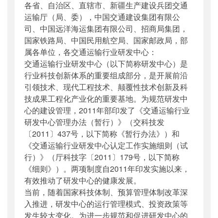
各省、自治区、直辖市、新疆生产建设兵团交通
公开日期
：
2018年05月07日
运输厅（局、委），中国交通建设集团有限公
主题词
：
交通运输行业;研发中心;管理办法;征
司、中国远洋海运集团有限公司、招商局集团，
求意见
国家铁路局、中国民用航空局、国家邮政局，部
机构分类
：
水运局
属各单位，各交通运输行业研发中心：
主题分类
：
公众参与
交通运输行业研发中心（以下简称研发中心）是
公文类型
：
部办公厅函
行业科技创新体系的重要组成部分，是开展前沿
引领技术、现代工程技术、颠覆性技术创新及科
技成果工程化产业化的重要基地。为规范研发中
心的建设管理，2011年部印发了《交通运输行业
研发中心管理办法（暂行）》（交科技发
〔2011〕437号，以下简称《暂行办法》）和
《交通运输行业研发中心认定工作实施细则（试
行）》（厅科技字〔2011〕179号，以下简称
《细则》）。两项制度自2011年印发实施以来，
有效推动了研发中心的健康发展。
当前，随着国家科技体制、预算管理体制改革深
入推进，研发中心的运行管理模式、投资政策等
发生较大变化。为进一步规范和促进研发中心的