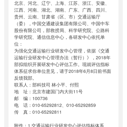
北京、河北、辽宁、上海、江苏、浙江、安徽、
公开日期
：
2018年06月01日
江西、河南、湖北、湖南、广东、广西、四川、
主题词
：
交通运输;研发中心;评估;指标;征求意
贵州、云南、甘肃省（区、市）交通运输厅
见
（委），中国交通建设集团有限公司、中国中车
机构分类
：
水运局
股份有限公司，部救捞局、科学研究院、公路科
主题分类
：
公众参与
学研究院、通信信息中心，各研发中心依托单
公文类型
：
部办公厅函
位：
为强化交通运输行业研发中心管理，依据《交通
运输行业研发中心管理办法（暂行）》，2018年
部拟组织开展研发中心评估工作。现就评估指标
体系征求你单位意见，请于2018年6月8日前书面
反馈我部。
联系人：部科技司 林小平、付熙
地 址：北京市建国门内大街11号
邮 编：100736
电 话：010-65292812、010-65292859
传 真：010-65292811
附件：1.交通运输行业研发中心评估指标体系