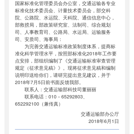
国家标准化管理委员会办公室，交通运输各专业
公开日期
：
2018年06月04日
标准化技术委员会、计量技术委员会，部交科
主题词
：
交通运输;标准审查;征求意见
院、公路院、水运院、天科院、通信信息中心，
机构分类
：
科技司
部救捞局，部政策研究室、法制司、综合规划
主题分类
：
公众参与
司、人事教育司、公路局、水运局、运输服务
公文类型
：
部办公厅函
司、安质司、海事局：
为完善交通运输标准政策制度体系，提商标
准化科学管理水平，按照部标准化2018年工作要
点安排，部组织编制了《交通运输标准审查管理
规定（征求意见稿》》。现将征求意见稿和编制
说明印送给你们，请研完提出意见建议，并于
2018年7月5日前书面反馈我部。
联系人：交通运输部科技司董丽丽
联系电话：010－65292803、
652292100（兼传真）
交通运输部办公厅
2018年6月1日