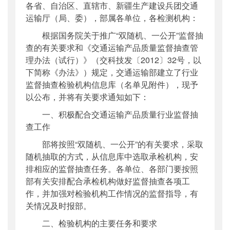
各省、自治区、直辖市、新疆生产建设兵团交通
公开日期
：
2018年11月26日
运输厅（局、委），部属各单位，各检测机构：
主题词
：
交通运输;产品质量;行业监督;检验机
根据国务院关于推广“双随机、一公开”监督抽
构;...
查的有关要求和《交通运输产品质量监督抽查管
机构分类
：
科技司
理办法（试行）》（交科技发〔2012〕32号，以
主题分类
：
其他
下简称《办法》）规定，交通运输部建立了行业
公文类型
：
部办公厅文件
监督抽查检验机构信息库（名单见附件），现予
以公布，并将有关要求通知如下：
一、积极配合交通运输产品质量行业监督抽
查工作
部将按照“双随机、一公开”的有关要求，采取
随机抽取的方式，从信息库中选取承检机构，安
排相应的监督抽查任务。各单位、各部门要按照
部有关安排配合承检机构做好监督抽查各项工
作，并加强对检验机构工作情况的监督指导，有
关情况及时报部。
二、检验机构的主要任务和要求