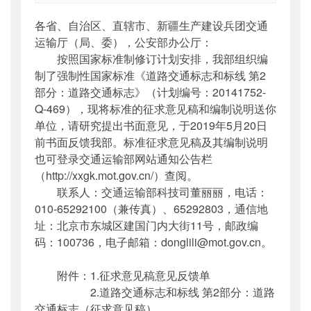
索引号
：
000019713O11/2019-01880
各省、自治区、直辖市、新疆生产建设兵团交通
公开日期
：
2019年05月08日
运输厅（局、委），公安部办公厅：
主题词
：
国家标准;道路交通;标志;标线
按照国家标准制修订计划安排，我部组织编
机构分类
：
科技司
制了强制性国家标准《道路交通标志和标线 第2
主题分类
：
公众参与
部分：道路交通标志》（计划编号：20141752-
公文类型
：
部办公厅函
Q-469），现将标准的征求意见稿和编制说明送你
单位，请研究提出书面意见，于2019年5月20日
前书面反馈我部。标准征求意见稿及其编制说明
也可登录交通运输部网站通知公告栏
（http://xxgk.mot.gov.cn/）查阅。
联系人：交通运输部科技司董丽丽，电话：
010-65292100（兼传真）、65292803，通信地
址：北京市东城区建国门内大街11号，邮政编
码：100736，电子邮箱：donglili@mot.gov.cn。
附件：1.征求意见稿意见反馈单
2.道路交通标志和标线 第2部分：道路
交通标志（征求意见稿）