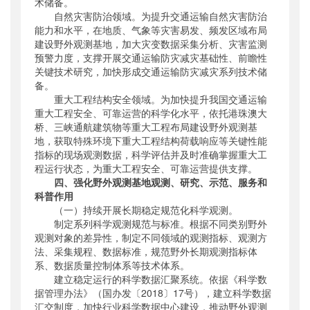
术储备。
自然灾害防治领域。为提升交通运输自然灾害防治
能力和水平，在地质、气象等灾害易发、频发区域布局
建设野外观测基地，加大灾变数据采集分析、灾害监测
预警力度，支撑开展交通运输防灾减灾基础性、前瞻性
关键技术研究，加快形成交通运输防灾减灾系列技术储
备。
重大工程结构安全领域。为加快提升我国交通运输
重大工程安全、可靠运营的科学化水平，依托港珠澳大
桥、三峡通航建筑物等重大工程布局建设野外观测基
地，获取特殊环境下重大工程结构荷载响应等关键性能
指标的现场观测数据，科学评估并及时准确掌握重大工
程运行状态，为重大工程安全、可靠运营提供支撑。
四、强化野外观测基地观测、研究、示范、服务和
科普作用
（一）持续开展长期稳定规范化科学观测。
制定系列科学观测规范与标准。根据不同类别野外
观测对象的差异性，制定不同领域的观测指标、观测方
法、采集规程、数据标准，规范野外长期观测指标体
系、数据质量控制体系等技术体系。
建立稳定运行的科学数据汇聚系统。依据《科学数
据管理办法》（国办发〔2018〕17号），建立科学数据
汇交制度，加快行业科学数据中心建设，推动野外观测