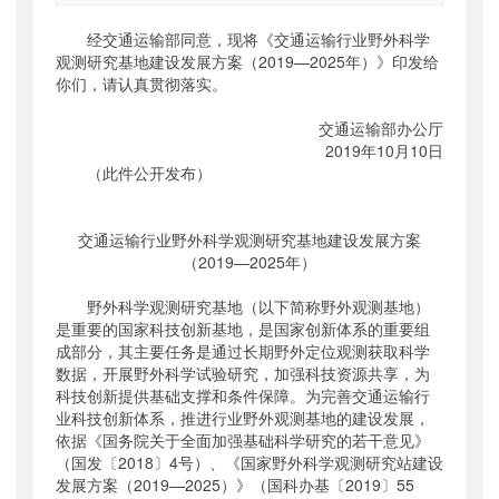
索引号
：
000019713O11/2019-02660
经交通运输部同意，现将《交通运输行业野外科学
公开日期
：
2019年10月15日
观测研究基地建设发展方案（2019—2025年）》印发给
主题词
：
你们，请认真贯彻落实。
交通运输行业;野外科学观测;研究基
地;发...
交通运输部办公厅
机构分类
：
科技司
2019年10月10日
主题分类
：
其他
（此件公开发布）
公文类型
：
部办公厅文件
交通运输行业野外科学观测研究基地建设发展方案
（2019—2025年）
野外科学观测研究基地（以下简称野外观测基地）
是重要的国家科技创新基地，是国家创新体系的重要组
成部分，其主要任务是通过长期野外定位观测获取科学
数据，开展野外科学试验研究，加强科技资源共享，为
科技创新提供基础支撑和条件保障。为完善交通运输行
业科技创新体系，推进行业野外观测基地的建设发展，
依据《国务院关于全面加强基础科学研究的若干意见》
（国发〔2018〕4号）、《国家野外科学观测研究站建设
发展方案（2019—2025）》（国科办基〔2019〕55