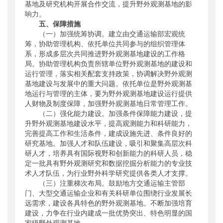
基地及研究机构开展合作交流，提升野外观测基地的影
响力。
五、保障措施
（一）加强统筹协调。建立由交通运输部宏观统
筹，协助管理机构、依托单位共同参与的组织管理体
系，形成多层次共同推进野外观测基地建设的工作格
局。协助管理机构负责所辖单位野外观测基地的建设和
运行管理，落实相关配套支持政策，协调解决野外观测
基地建设与发展中的重大问题。依托单位是野外观测基
地运行与管理的主体，要为野外观测基地建设运行提供
人财物及制度保障，加强野外观测基地日常管理工作。
（二）强化能力建设。加强条件保障能力建设，提
升野外观测基地建设水平，提高观测能力和科研能力，
完善提高工作和生活条件，建成设施先进、条件良好的
研究基地。加强人才和队伍建设，吸引和聚集高层次科
研人才，培养具有国际视野和创新能力的科研人员，稳
定一批具有野外观测研究和数据挖掘分析能力的专业技
术人才队伍，为行业野外科学研究提供各类人才支撑。
（三）注重梯次布局。鼓励地方交通运输主管部
门、大型交通运输企业和有关科研单位围绕行业发展长
远需求，建设各具特色的野外观测基地。不断加强培育
建设，力争在行业内建成一批优势突出、特色明显的国
家级野外观测基地。