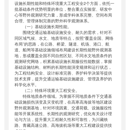
设施长期性能和特殊环境重大工程安全2个方面，依托一
批基础条件优势明显的单位，整合重点实验室、研发中
心等野外观测研究力量，形成学科体系完整、空间布局
合理、管理体制完善的野外科学观测体系。
（一）基础设施长期性能。
围绕交通运输基础设施安全、耐久的需求，针对不
同区域气候、水文、地质等特点，按照“覆盖全国、网络
布局”的思路，在公路、桥梁、隧道、机场、港口、航
道、船闸等基础设施领域布局建设长期性能野外观测基
地，形成覆盖全国不同自然区划、不同水文地质条件的
观测研究网络，积累基础设施长期服役性能数据，掌握
基础设施结构、材料的长期性能演变规律和运行状态，
为工程结构安全、设计标准完善、养护科学决策等提供
技术支撑，提升交通运输基础设施建设、管理及养护的
科学化水平。
（二）特殊环境重大工程安全。
特殊地质条件领域。为掌握不同地质条件下交通基
础设施损伤演变及灾变机理，在高寒高海拔等地区建设
野外观测基地，针对环境因素、交通荷载、设施服役性
能等开展系统性、长期性的观测研究，优化有关设计理
论与方法，提升重大工程耐久性和可靠性，为川藏铁
路、青藏高速公路、高海拔机场等重大工程建设提供技