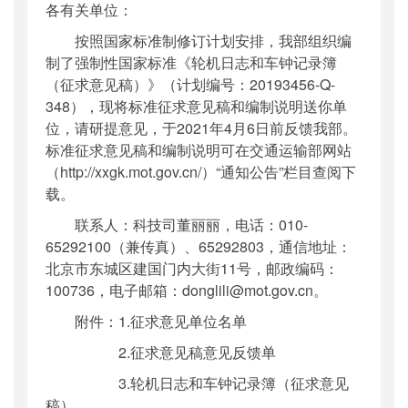
各有关单位：
公开日期
：
2021年02月08日
按照国家标准制修订计划安排，我部组织编
主题词
：
国家标准;轮机日志;车钟记录簿;征求
制了强制性国家标准《轮机日志和车钟记录簿
意见
（征求意见稿）》（计划编号：20193456-Q-
机构分类
：
科技司
348），现将标准征求意见稿和编制说明送你单
主题分类
：
公众参与
位，请研提意见，于2021年4月6日前反馈我部。
公文类型
：
部办公厅函
标准征求意见稿和编制说明可在交通运输部网站
（http://xxgk.mot.gov.cn/）“通知公告”栏目查阅下
载。
联系人：科技司董丽丽，电话：010-
65292100（兼传真）、65292803，通信地址：
北京市东城区建国门内大街11号，邮政编码：
100736，电子邮箱：donglili@mot.gov.cn。
附件：1.征求意见单位名单
2.征求意见稿意见反馈单
3.轮机日志和车钟记录簿（征求意见
稿）