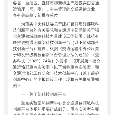
各省、自治区、直辖市和新疆生产建设兵团交通
公开日期
：
2025年12月31日
运输厅（局、委），中央管理的交通运输企业，
主题词
：
科技创新平台申报
各有关高校，部属各单位：
机构分类
：
科技司
为落实中央科技委关于建好管好用好部级科
主题分类
：
其他
技创新平台的有关要求和交通运输部党组关于强
公文类型
：
部办公厅函
化交通领域战略科技力量建设工作部署，规范有
序推进交通运输部科技创新平台（以下简称部科
技创新平台）建设，根据《交通运输部办公厅关
于印发部级科技创新平台管理办法的通知》（交
办科技〔2025〕74号）的要求，拟开展第一批交
通运输部重点实验室（以下简称重点实验室）和
交通运输部工程研究与技术创新中心（以下简称
创新中心）的申报建设工作。现将有关事项通知
如下：
一、关于部科技创新平台
重点实验室和创新中心是交通运输领域科技
创新平台体系的重要组成部分。重点实验室主要