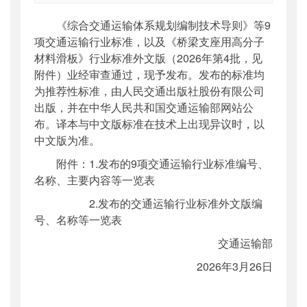
索引号
：
000019713O11/2026-00019
《综合交通运输体系规划编制技术导则》等9
公开日期
：
2026年04月21日
项交通运输行业标准，以及《桥梁支座用高分子
主题词
：
交通运输;行业标准
材料滑板》行业标准外文版（2026年第4批，见
机构分类
：
科技司
附件）业经审查通过，现予发布。发布的标准均
主题分类
：
标准
为推荐性标准，由人民交通出版社股份有限公司
公文类型
：
部公告通告
出版，并在中华人民共和国交通运输部网站公
布。译本与中文版标准在技术上出现异议时，以
中文版为准。
附件：1.发布的9项交通运输行业标准编号、
名称、主要内容等一览表
2.发布的交通运输行业标准外文版编
号、名称等一览表
交通运输部
2026年3月26日