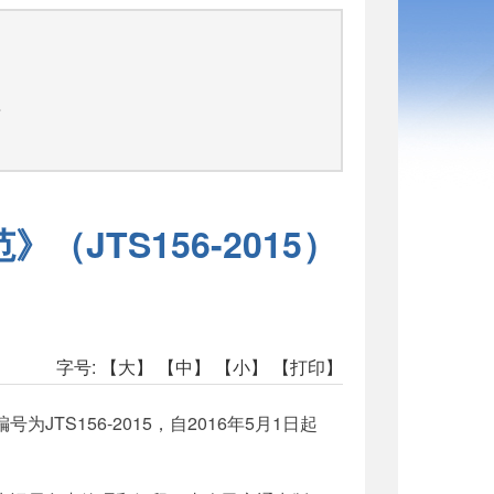
告
TS156-2015）
字号:
【大】
【中】
【小】
【打印】
编号为
JTS156-2015
，自
2016
年
5
月
1
日起