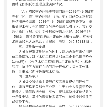
价结论如实反映监理企业实际情况。
（六）省级交通运输主管部门应于
2016
年
4
月
5
日前
在省（区、市）交通运输厅（局、委）网站公示本省监
理信用评价结果，
2016
年
4
月
15
日前完成有关申诉、举
报处理工作，并将审定后的评价结果以省（区、市）交
通运输厅（局、委）文件形式报部水运局。
2016
年
4
月
15
日后，部将关闭监理信用评价网上填报系统。有关技
术问题联系人及电话：吕翠玲，电话：
010-85113181
。
三、评价报告要求
各省在报送评价结果的同时，应结合近年来信用评
价工作情况，对《水运工程设计和施工企业信用评价办
法
(
试行
)
》《公路水运工程监理信用评价办法》中标准、
程序、执行等方面存在的问题进行分析，提出工作建
议，并形成书面报告报部水运局。
四、其他要求
各省级交通运输主管部门应高度重视信用评价工
作，坚持严格把关和公平公正，并安排专人负责评价数
据录入，确保数据准确、有效。要认真做好评价结果的
公示及申诉、举报的调查核实等工作，确保按时保质完
成评价工作。
部水运局建设市场监管处，电话：
010-65292654
，