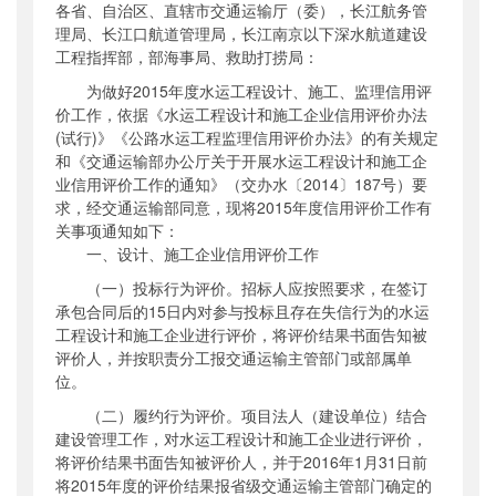
各省、自治区、直辖市交通运输厅（委），长江航务管
公开日期
：
2016年01月15日
理局、长江口航道管理局，长江南京以下深水航道建设
主题词
：
水运工程设计;施工;监理信用评价
工程指挥部，部海事局、救助打捞局：
机构分类
：
水运局
为做好
2015
年度水运工程设计、施工、监理信用评
主题分类
：
其他
价工作，依据《水运工程设计和施工企业信用评价办法
(
试行
)
》《公路水运工程监理信用评价办法》的有关规定
公文类型
：
部办公厅函
和《交通运输部办公厅关于开展水运工程设计和施工企
业信用评价工作的通知》（交办水〔
2014
〕
187
号）要
求，经交通运输部同意，现将
2015
年度信用评价工作有
关事项通知如下：
一、设计、施工企业信用评价工作
（一）投标行为评价。招标人应按照要求，在签订
承包合同后的
15
日内对参与投标且存在失信行为的水运
工程设计和施工企业进行评价，将评价结果书面告知被
评价人，并按职责分工报交通运输主管部门或部属单
位。
（二）履约行为评价。项目法人（建设单位）结合
建设管理工作，对水运工程设计和施工企业进行评价，
将评价结果书面告知被评价人，并于
2016
年
1
月
31
日前
将
2015
年度的评价结果报省级交通运输主管部门确定的