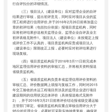
行自评扣分的详细情况。
（三）项目法人（建设单位）应对监理企业的自评
结果进行审核，提出初评意见，同时应对项目从业的监
理工程师进行信用评价
,
并于
2016
年
2
月
26
日前将加盖公
章的初评结果（包括扣分依据）报项目质监机构，同时
应将初评结果抄送相关监理企业。监理企业自评及业主
初评表格见附件
1
。项目法人（建设单位）未按规定上报
或评价工作不认真的，项目质监机构应责成项目法人
（建设单位）限期改正上报，必要时应对初评结果进行
现场复核。
（四）项目质监机构应于
2016
年
3
月
11
日前完成本
地区监理信用评价资料的审核汇总，并将相关资料报送
省级质监机构。
（五）省级质监机构负责本省监理信用评价资料的
审核汇总、评价数据网上填报与复核工作，同时对
2015
年交工验收的水运工程项目所涉及的监理企业进行项目
建设期间的信用状况总体评价（具体报送格式见附件
2
），并于
2016
年
3
月
21
日前将评价结论报省级交通运输
主管部门审定。省级质监机构应重点审核信用评分大于
95
分的监理企业，必要时可采取实地抽查复核，确保评