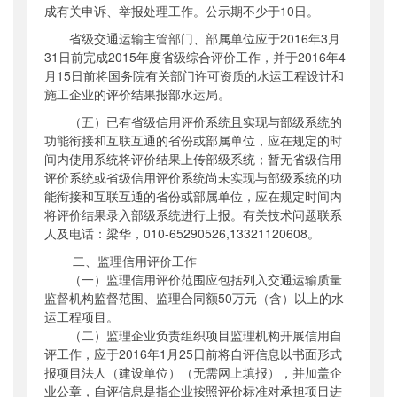
成有关申诉、举报处理工作。公示期不少于
10
日。
省级交通运输主管部门、部属单位应于
2016
年
3
月
31
日前完成
2015
年度省级综合评价工作，并于
2016
年
4
月
15
日前将国务院有关部门许可资质的水运工程设计和
施工企业的评价结果报部水运局。
（五）已有省级信用评价系统且实现与部级系统的
功能衔接和互联互通的省份或部属单位，应在规定的时
间内使用系统将评价结果上传部级系统；暂无省级信用
评价系统或省级信用评价系统尚未实现与部级系统的功
能衔接和互联互通的省份或部属单位，应在规定时间内
将评价结果录入部级系统进行上报。有关技术问题联系
人及电话：梁华，
010-65290526,13321120608
。
二、监理信用评价工作
（一）监理信用评价范围应包括列入交通运输质量
监督机构监督范围、监理合同额
50
万元（含）以上的水
运工程项目。
（二）监理企业负责组织项目监理机构开展信用自
评工作，应于
2016
年
1
月
25
日前将自评信息以书面形式
报项目法人（建设单位）（无需网上填报），并加盖企
业公章，自评信息是指企业按照评价标准对承担项目进