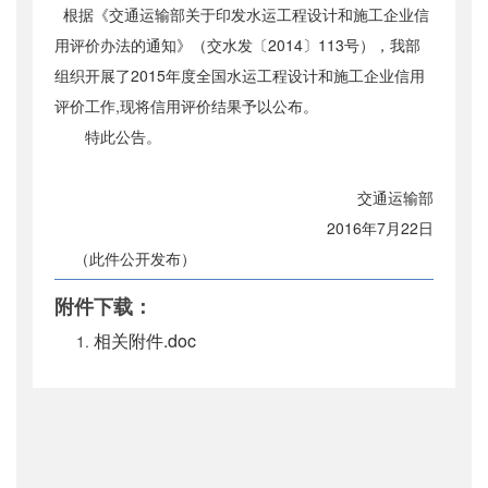
根据《
交通运输部关于印发
水运工程设计和施工企业信
公开日期
：
2016年08月01日
用评价办法
的通知》
（交水发〔2014〕113号），我部
主题词
：
信用评价
组织开展了2015年度全国水运工程设计和施工企业信用
机构分类
：
水运局
评价工作,现将信用评价结果予以公布。
主题分类
：
其他监督
特此公告。
公文类型
：
部公告通告
交通运输部
2
016年7月
22
日
（此件公开发布）
附件下载：
相关附件.doc