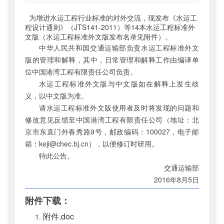
索引号
：
000019713O08/2016-00930
为增进水运工程行业标准的对外交流，现发布《水运工
公开日期
：
2016年08月19日
程设计通则》（JTS1
41
-201
1
）等14本水运工程标准外
文版（水运工程标准外文版发布名录见附件）。
主题词
：
水运工程设计通则
中华人民共和国交通运输部负责
水运工程标准
外文
机构分类
：
水运局
版的管理和解释，其中，日常管理和解释工作由编译单
主题分类
：
标准
位中国港湾工程有限责任公司负责。
公文类型
：
部公告通告
水运工程标准外文版与中文版如在解释上发生歧
义，以中文版为准。
请水运工程标准外文版使用者及时将发现的问题和
修改意见反馈至中国港湾工程有限责任公司（地址：北
京市东直门外春秀路
9号
，邮政编码：
100027
，电子邮
箱：
keji@chec.bj.cn
），以便修订时研用。
特此公告。
交通运输部
2016年8月5日
附件下载：
附件.doc