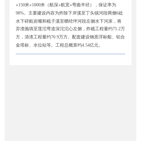
×
米×
米（航深×航宽×弯曲半径），保证率为
150
1000
。主要建设内容为炸除下岸溪至丁头镇河段两侧
处
98%
6
水下碍航岩嘴和梳子溪至晒经坪河段左侧水下河床，将
弃渣抛填至莲沱弯道深沱沱心左侧，炸礁工程量约
万
75.2
方，清渣工程量约
万方。配套建设钢质浮标船、铝合
70.9
金塔标、水位站等。工程总概算约
亿元。
4.54