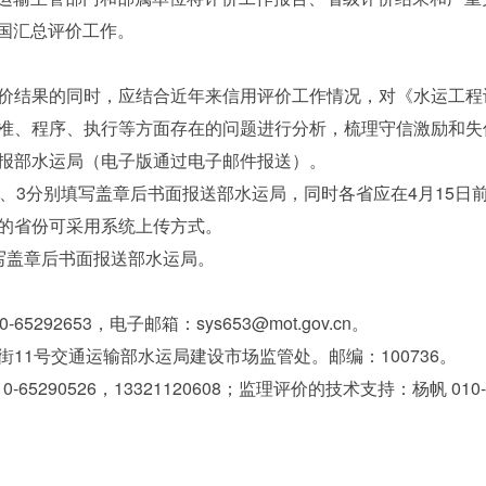
全国汇总评价工作。
果的同时，应结合近年来信用评价工作情况，对《水运工程设
准、程序、执行等方面存在的问题进行分析，梳理守信激励和失
报部水运局（电子版通过电子邮件报送）。
3分别填写盖章后书面报送部水运局，同时各省应在4月15日
的省份可采用系统上传方式。
盖章后书面报送部水运局。
2653，电子邮箱：sys653@mot.gov.cn。
1号交通运输部水运局建设市场监管处。邮编：100736。
0526，13321120608；监理评价的技术支持：杨帆 010-652