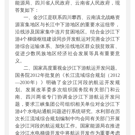
能源局、四川省人民政府、云南省人民政府，现
答复如下：
一、金沙江是联系四川攀西、云南滇北战略资
源富集地区与长江中下游地区的重要水运纽带，
沿线涉及国家集中连片贫困地区。
结合金沙江下
游
4
个梯级枢纽建设同步开发航运对完善金沙江下
游综合运输体系、加快沿线地区群众脱贫致富、
促进少数民族地区经济社会发展等具有重要意
义。
二、国家高度重视金沙江下游航运开发问题。
国务院
2012
年批复的《长江流域综合规划（
2012
—
2030
年）》明确了金沙江河段的航运开发规
划。发展改革委多次组织国务院有关部门和云
南、四川两省专门协调金沙江下游航运开发问
题，要求三峡集团公司组织相关单位对金沙江下
游
4
个水电站通航问题进行系统研究。水利部在历
次长江流域综合规划编制中均会同有关部门开展
金沙江河段的航运规划工作。国家能源局在推进
金沙江水电梯级开发中将航运开发作为重要考虑