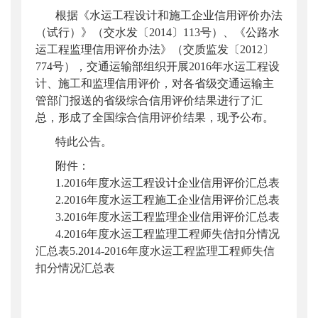
根据《水运工程设计和施工企业信用评价办法
公开日期
：
2017年07月26日
（试行）》（交水发〔2014〕113号）、《公路水
主题词
：
水运工程;信用评价
运工程监理信用评价办法》（交质监发〔2012〕
机构分类
：
水运局
774号），交通运输部组织开展2016年水运工程设
主题分类
：
其他监督
计、施工和监理信用评价，对各省级交通运输主
公文类型
：
部公告通告
管部门报送的省级综合信用评价结果进行了汇
总，形成了全国综合信用评价结果，现予公布。
特此公告。
附件：
1.2016
年度水运工程设计企业信用评价汇总表
2.2016
年度水运工程施工企业信用评价汇总表
3.2016
年度水运工程监理企业信用评价汇总表
4.2016
年度水运工程监理工程师失信扣分情况
汇总表5.2014-2016年度水运工程监理工程师失信
扣分情况汇总表