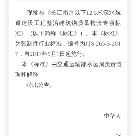
索引号
：
000019713O08/2017-02008
现发布《长江南京以下
12.5
米深水航
公开日期
：
2017年08月02日
主题词
：
道建设工程整治建筑物质量检验专项标
水运工程标准
机构分类
：
水运局
准》（以下简称《标准》）。本《标准》
主题分类
：
其他
为强制性行业标准，编号为
JTS 265-3-201
公文类型
：
部公告通告
7
，自
2017
年
9
月
1
日起施行。
本《标准》由交通运输部水运局负责管
理和解释。
特此公告。
中华人民共