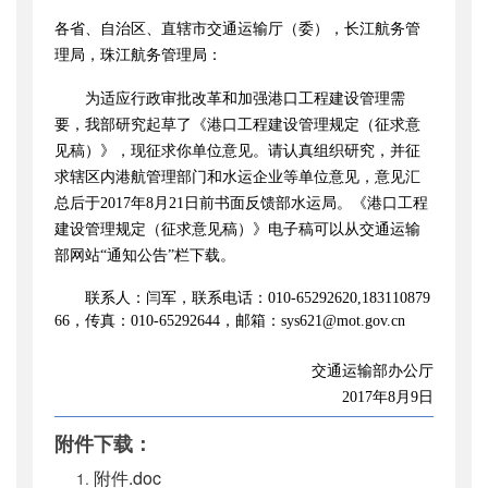
公开日期
：
2017年08月10日
各省、自治区、直辖市交通运输厅（委），长江航务管
主题词
：
交通运输部办公厅关于征求《港口工
理局，珠江航务管理局：
程建...
为适应行政审批改革和加强港口工程建设管理需
机构分类
：
水运局
要，我部研究起草了《港口工程建设管理规定（征求意
主题分类
：
公众参与
见稿）》，现征求你单位意见。请认真组织研究，并征
公文类型
：
部办公厅函
求辖区内港航管理部门和水运企业等单位意见，意见汇
总后于2017年8月21日前书面反馈部水运局。《港口工程
建设管理规定（征求意见稿）》电子稿可以从交通运输
部网站“通知公告”栏下载。
联系人：闫军，联系电话：010-65292620,183110879
66，传真：010-65292644，邮箱：sys621@mot.gov.cn
交通运输部办公厅
2017
年8月9日
附件下载：
附件.doc