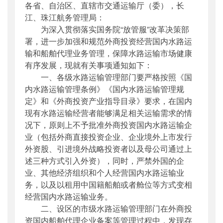
各省、自治区、直辖市交通运输厅（委），长
公开日期
：
2017年11月24日
江、珠江航务管理局：
主题词
：
外商投资;水路运输;船舶代理
为深入贯彻落实国务院“放管服”改革决策部
机构分类
：
水运局
署，进一步加强和规范外商投资经营国内水路运
主题分类
：
其他
输和船舶代理业务管理，保障水路运输市场健康
公文类型
：
部办公厅函
有序发展，现就有关事项通知如下：
一、各级水路运输管理部门要严格按照《国
内水路运输管理条例》《国内水路运输管理规
定》和《外商投资产业指导目录》要求，在国内
现有水路运输经营者能够满足相关运输需求的情
况下，原则上不予批准外商投资国内水路运输企
业（包括外商直接投资企业、企业境外上市发行
外资股、引进境外战略投资者以及母公司通过上
述三种方式引入外资），同时，严禁外国的企
业、其他经济组织和个人经营国内水路运输业
务，以及以租用中国籍船舶或者舱位等方式变相
经营国内水路运输业务。
二、设区的市级水路运输管理部门在外商投
资国内船舶代理企业备案等管理过程中，发现存