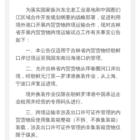
公开日期
：
2010年08月18日
为落实国家振兴东北老工业基地和中国图们
主题词
：
水运 跨境运输△ 公告
江区域合作开发规划纲要的战略部署，促进利用
机构分类
：
水运局
境外港口开展内贸货物跨境运输合作，现对吉林
主题分类
：
其他
省开展内贸货物跨境运输试点工作有关事宜公告
如下：
公文类型
：
其他
一、本公告仅适用于吉林省内贸货物经朝鲜
口岸过境运至我国东南沿海港口的管理。
二、允许吉林省内贸货物从珲春圈河口岸出
境，经朝鲜元汀里—罗津港换装作业，从上海、
宁波口岸复运进境。
境外换装作业仅限在朝鲜罗津港中国承运企
业租用并经营的专用码头进行。
三、跨境运输非涉及出口许可证件管理的内
贸货物应使用集装箱整箱（不拆、不换集装箱）
装载，涉及出口许可证件管理的非集装箱货物仅
限于煤炭。