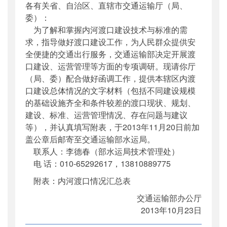
各有关省、自治区、直辖市交通运输厅（局、
公开日期
：
2013年11月04日
委）：
主题词
：
渡口建设技术与标准
为了解和掌握内河渡口建设技术与标准的需
机构分类
：
水运局
求，指导做好渡口建设工作，为人民群众提供安
主题分类
：
公众参与
全便捷的交通出行服务，交通运输部决定开展渡
公文类型
：
部办公厅文件
口建设、运营管理等方面的专项调研。现请你厅
（局、委）配合做好函调工作，提供本辖区内渡
口建设总体情况的文字材料（包括不同建设规模
的基础设施齐全和条件较差的渡口现状、规划、
建设、标准、运营管理情况、存在问题与建议
等），并认真填写附表，于2013年11月20日前加
盖公章后邮寄至交通运输部水运局。
联系人：李德春（部水运局技术管理处）
电 话：010-65292617，13810889775
附表：内河渡口情况汇总表
交通运输部办公厅
2013年10月23日