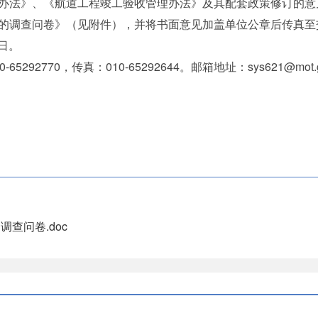
办法》、《航道工程竣工验收管理办法》及其配套政策修订的意
调查问卷》（见附件），并将书面意见加盖单位公章后传真至
0日。
770，传真：010-65292644。邮箱地址：sys621@mot.g
查问卷.doc