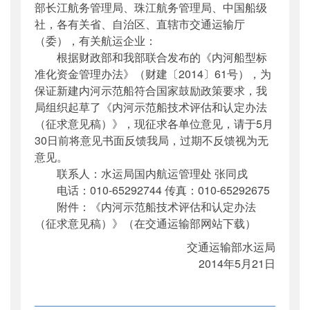
部长江航务管理局、珠江航务管理局、中国船级
公开日期
：
2014年05月21日
社，各有关省、自治区、直辖市交通运输厅
主题词
：
内河;示范船;评估;认定;征求意见
（委），有关航运企业：
机构分类
：
水运局
根据财政部和我部联合发布的《内河船型标
主题分类
：
公众参与
准化资金管理办法》（财建〔2014〕61号），为
公文类型
：
部函
保证新建内河示范船符合国家鼓励政策要求，我
局组织起草了《内河示范船技术评估和认定办法
（征求意见稿）》，现征求各单位意见，请于5月
30日前将意见书面反馈我局，过期不反馈视为无
意见。
联系人：水运局国内航运管理处 张同戌
电话：010-65292744 传真：010-65292675
附件：《内河示范船技术评估和认定办法
（征求意见稿）》（在交通运输部网站下载）
交通运输部水运局
2014年5月21日