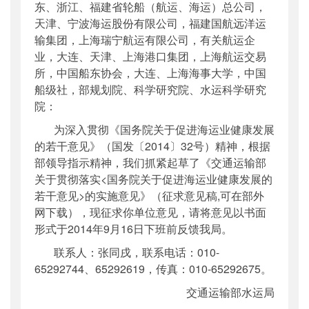
东、浙江、福建省轮船（航运、海运）总公司，
天津、宁波海运股份有限公司，福建国航远洋运
输集团，上海瑞宁航运有限公司，有关航运企
业，大连、天津、上海港口集团，上海航运交易
所，中国船东协会，大连、上海海事大学，中国
船级社，部规划院、科学研究院、水运科学研究
院：
为深入贯彻《国务院关于促进海运业健康发展
的若干意见》（国发〔
2014
〕
32
号）精神，根据
部领导指示精神，我们抓紧起草了《交通运输部
关于贯彻落实
<
国务院关于促进海运业健康发展的
若干意见
>
的实施意见》（征求意见稿
,
可在部外
网下载），现征求你单位意见，请将意见以书面
形式于
2014
年
9
月
16
日下班前反馈我局。
联系人：张同戌，联系电话：
010-
65292744
、
65292619
，传真：
010-65292675
。
交通运输部水运局