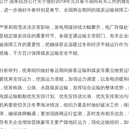
公厅 国务院办公厅关于做好2018年元旦春节期间有关工作的通
，进一步做好今春特别是春节、全国两会期间的煤炭运输保障工
严寒和雨雪冰冻灾害影响，发电用煤持续大幅攀升，电厂存煤处
是稳定煤炭供应的重要环节。各级交通运输主管部门、有关企业要
输保障工作的重要性，把确保群众温暖过冬和经济平稳运行作为
措施，千方百计保障煤炭运输安全平稳。
分析研判，统筹组织做好春运期间旅客运输和煤炭等重点物资运
要统筹安排运力，挖掘运力潜能，加强运力调度，以发电供暖和
，统筹铁路、公路、水路煤炭运输，发挥综合运输的整体优势，
电煤运输船舶优先安排计划、优先安排进出港、优先安排靠泊与
机构要密切关注冬季海冰情况，组织力量及时做好破冰工作，保
障，确保路网畅通；要加强路网运行监测，及时发布相关信息，
导有关企业增加晋陕蒙等主要产煤地区运力，强化运输组织，加