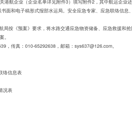
有关港航企业（企业名单详见附件3）填写附件2，其中航运企业
日前以书面和电子稿形式报部水运局。安全应急专家、应急联络信
按《预案》要求，将水路交通应急物资储备、应急救援和抢险装
备案。
传真：010-65292638，邮箱：sys637@126.com。
络信息表
情况表