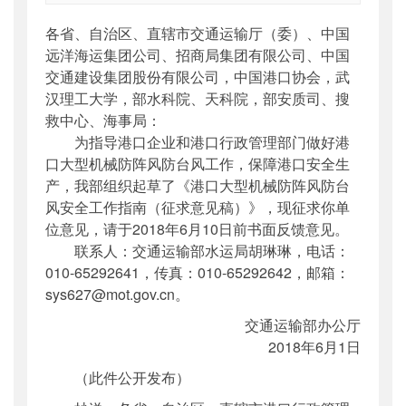
索引号
：
000019713O08/2018-01160
各省、自治区、直辖市交通运输厅（委）、中国
公开日期
：
2018年06月05日
远洋海运集团公司、招商局集团有限公司、中国
主题词
：
港口大型机械;防阵风;防台风;安全;工
交通建设集团股份有限公司，中国港口协会，武
作...
汉理工大学，部水科院、天科院，部安质司、搜
机构分类
：
水运局
救中心、海事局：
主题分类
：
公众参与
为指导港口企业和港口行政管理部门做好港
公文类型
：
部办公厅函
口大型机械防阵风防台风工作，保障港口安全生
产，我部组织起草了《港口大型机械防阵风防台
风安全工作指南（征求意见稿）》，现征求你单
位意见，请于2018年6月10日前书面反馈意见。
联系人：交通运输部水运局胡琳琳，电话：
010-65292641，传真：010-65292642，邮箱：
sys627@mot.gov.cn。
交通运输部办公厅
2018年6月1日
（此件公开发布）