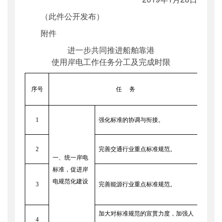
（此件公开发
布
）
附件
进一步共同推进船舶靠港
使用岸电工作任务分工及完成时限
序号
任
务
1
强化标准的协调与衔接。
交通
2
完善交通行业重点标准规范。
交通
一、统一岸电
标准，促进岸
电规范化建设
3
完善能源行业重点标准规范。
国家
加大对标准规范的宣贯力度，加强人
4
交通