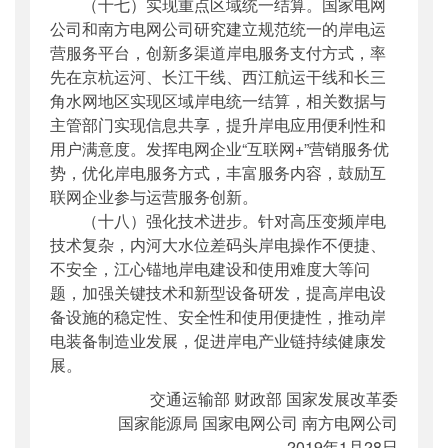
（十七）实现重点区域统一结算。国家
电网
公司和南方
电网
公司研究建立规范统一的岸电运
营服务平台，创新多渠道岸电服务支付方式，率
先在京杭运河、长江干线、西江航运干线和长三
角水网地区实现区域岸电统一结算，相关数据与
主管部门实现信息共享，提升岸电应用便利性和
用户满意度。发挥
电网
企业“互联网+”营销服务优
势，优化岸电服务方式，丰富服务内容，鼓励互
联网企业参与运营服务创新。
（十八）强化技术进步。针对高压变频岸电
技术复杂，内河大水位差码头岸电操作不便捷、
不安全，江心锚地岸电建设和使用难度大等问
题，加强关键技术和新型设备研发，提高岸电设
备设施的稳定性、安全性和使用便捷性，推动岸
电装备制造业发展，促进岸电产业链持续健康发
展。
交通运输部 财政部 国家发展改革委
国家能源局 国家
电网
公司 南方
电网
公司
2019年1月28日