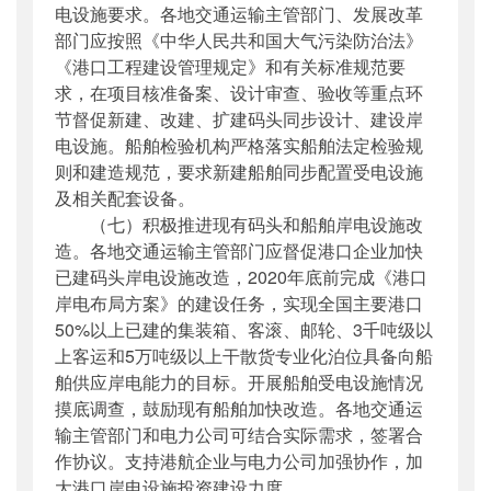
电设施要求。各地交通运输主管部门、发展改革
部门应按照《中华人民共和国大气污染防治法》
《港口工程建设管理规定》和有关标准规范要
求，在项目核准备案、设计审查、验收等重点环
节督促新建、改建、扩建码头同步设计、建设岸
电设施。船舶检验机构严格落实船舶法定检验规
则和建造规范，要求新建船舶同步配置受电设施
及相关配套设备。
（七）积极推进现有码头和船舶岸电设施改
造。各地交通运输主管部门应督促港口企业加快
已建码头岸电设施改造，2020年底前完成《港口
岸电
布局
方案》的建设任务，实现全国主要港口
50%以上已建的集装箱、客滚、邮轮、3千吨级以
上客运和5万吨级以上干散货专业化泊位具备向船
舶供应岸电能力的目标。开展船舶受电设施情况
摸底调查，鼓励现有船舶加快改造。各地交通运
输主管部门和电力公司可结合实际需求，签署合
作协议。支持港航企业与电力公司加强协作，加
大港口岸电设施投资建设力度。