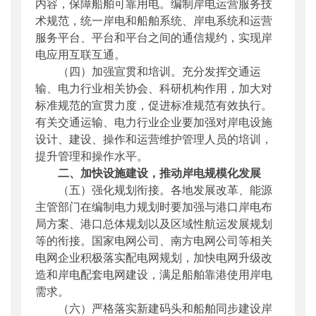
内容，保障船舶可靠用电。编制岸电运营服务技
术规范，统一岸电和船舶系统、岸电系统和运营
服务平台、平台和平台之间的通信规约，实现岸
电应用互联互通。
（四）加强宣贯和培训。充分发挥交通运
输、电力行业相关协会、科研机构作用，加大对
标准规范的宣贯力度，促进标准规范有效执行。
有关交通运输、电力行业企业要加强对岸电设施
设计、建设、操作和运营维护管理人员的培训，
提升管理和操作水平。
二、加快设施建设，推动岸电规模化发展
（五）强化规划衔接。各地发展改革、能源
主管部门在编制电力规划时要加强与港口岸电
布
局
方案、港口总体规划以及区域性航运发展规划
等的衔接。国家
电网
公司、南方
电网
公司等相关
电网
企业积极落实配
电网
规划，加快
电网
升级改
造和岸电配套
电网
建设，满足船舶靠港使用岸电
需求。
（六）严格落实新建码头和船舶同步建设岸