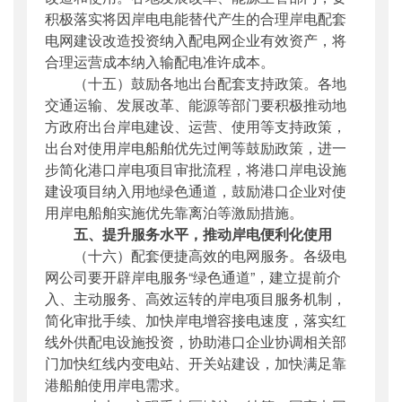
积极落实将因岸电电能替代产生的合理岸电配套
电网
建设改造投资纳入配
电网
企业有效资产，将
合理运营成本纳入输配电准许成本。
（十五）鼓励各地出台配套支持政策。各地
交通运输、发展改革、能源等部门要积极推动地
方政府出台岸电建设、运营、使用等支持政策，
出台对使用岸电船舶优先过闸等鼓励政策，进一
步简化港口岸电项目审批流程，将港口岸电设施
建设项目纳入用地绿色通道，鼓励港口企业对使
用岸电船舶实施优先靠离泊等激励措施。
五、提升服务水平，推动岸电便利化使用
（十六）配套便捷高效的
电网
服
务
。各级
电
网
公司要开辟岸电服务“绿色通道”，建立提前介
入、主动服务、高效运转的岸电项目服务机制，
简化审批手续、加快岸电增容接电速度，落实红
线外供配电设施投资，协助港口企业协调相关部
门加快红线内变电站、开关站建设，加快满足靠
港船舶使用岸电需求。