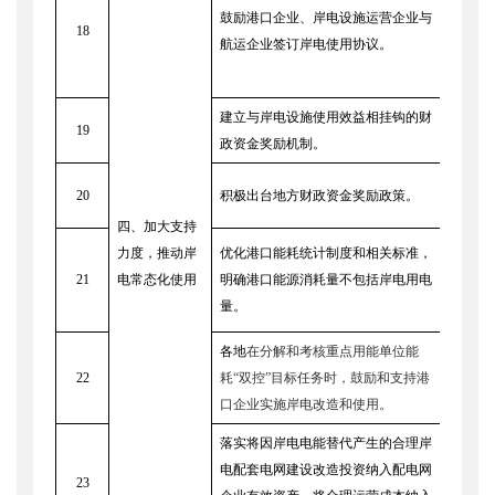
鼓励港口企业、岸电设施运营企业与
18
各地
航运企业签订岸电使用协议。
建立与岸电设施使用效益相挂钩的财
19
财政
政资金奖励机制。
20
积极出台地方财政资金奖励政策。
各地
四、加大支持
交通
力度，推动岸
优化港口能耗统计制度和相关标准，
21
电常态化使用
明确港口能源消耗量不包括岸电用电
量。
各地
在分解和考核重点用能单位能
22
耗“双控”目标任务时，鼓励和支持港
各地
口企业实施岸电改造和使用。
落实将因岸电电能替代产生的合理岸
电配套电网建设改造投资纳入配电网
各地
23