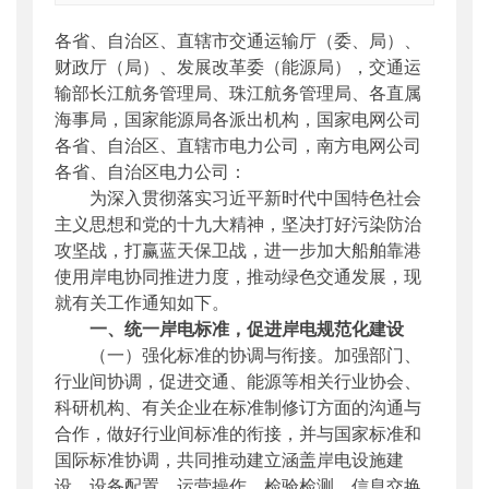
索引号
：
000019713O08/2019-01742
各省、自治区、直辖市交通运输厅（委、局）、
公开日期
：
2019年02月20日
财政厅（局）、发展改革委（能源局），交通运
主题词
：
船舶靠港;岸电;电网
输部长江航务管理局、珠江航务管理局、各直属
机构分类
：
水运局
海事局，国家能源局各派出机构，国家
电网
公司
主题分类
：
其他
各省、自治区、直辖市电力公司，南方
电网
公司
公文类型
：
部文件
各省、自治区电力公司：
为深入贯彻落实习近平新时代中国特色社会
主义思想和党的十九大精神，坚决打好污染防治
攻坚战，打赢蓝天保卫战，进一步加大船舶靠港
使用岸电协同推进力度，推动绿色交通发展，现
就有关工作通知如下。
一、统一岸电标准，促进岸电规范化建设
（一）强化标准的协调与衔接。加强部门、
行业间协调，促进交通、能源等相关行业协会、
科研机构、有关企业在标准制修订方面的沟通与
合作，做好行业间标准的衔接，并与国家标准和
国际标准协调，共同推动建立涵盖岸电设施建
设、设备配置、运营操作、检验检测、信息交换