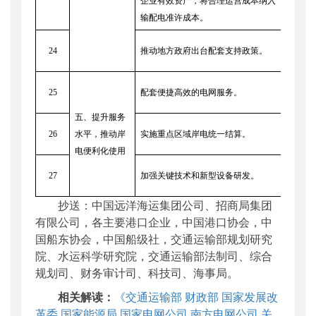
企业有效资产，将合理运营成本纳入
门
输配电准许成本。
各地
24
推动地方政府出台配套支持政策。
能源
国家
25
配套便捷高效的电网服务。
司
五、提升服务
国家
26
水平，推动岸
实施重点区域岸电统一结算。
司
电便利化使用
国家
27
加强关键技术和新型设备研发。
司及
抄送：中国远洋海运集团公司、招商局集团
有限公司，各主要港口企业，中国港口协会，中
国船东协会，中国船级社，交通运输部规划研究
院、水运科学研究院，交通运输部法制司、综合
规划司、财务审计司、科技司、海事局。
相关解读：
《交通运输部 财政部 国家发展改
革委 国家能源局 国家电网公司 南方电网公司 关