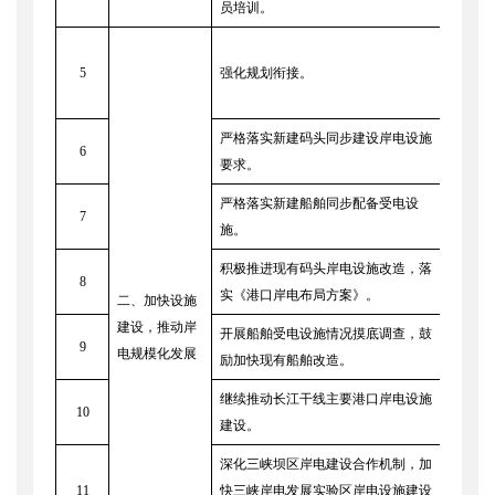
员培训。
各地
5
强化规划衔接。
门
严格落实新建码头同步建设岸电设施
各地
6
要求。
展改
严格落实新建船舶同步配备受电设
7
船舶
施。
积极推进现有码头岸电设施改造，落
8
各地
实《港口岸电布局方案》。
二、加快设施
建设，推动岸
开展船舶受电设施情况摸底调查，鼓
9
各级
电规模化发展
励加快现有船舶改造。
继续推动长江干线主要港口岸电设施
国家
10
建设。
通运
深化三峡坝区岸电建设合作机制，加
国家
11
快三峡岸电发展实验区岸电设施建设
部、