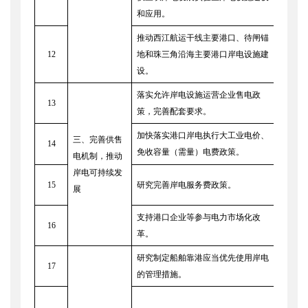
和应用。
能源
推动西江航运干线主要港口、待闸锚
南方
12
地和珠三角沿海主要港口岸电设施建
通运
设。
落实允许岸电设施运营企业售电政
13
各地
策，完善配套要求。
加快落实港口岸电执行大工业电价、
三、完善供售
14
各地
免收容量（需量）电费政策。
电机制，推动
岸电可持续发
交通
15
研究完善岸电服务费政策。
展
委
支持港口企业等参与电力市场化改
各地
16
革。
门，
研究制定船舶靠港应当优先使用岸电
17
交通
的管理措施。