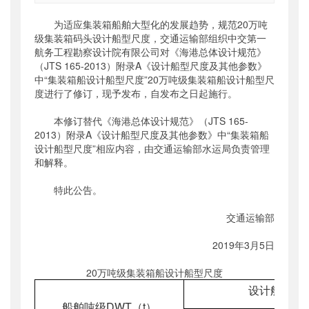
索引号
：
000019713O08/2019-01769
为适应集装箱船舶大型化的发展趋势，规范20万吨
公开日期
：
2019年03月25日
级集装箱码头设计船型尺度，交通运输部组织中交第一
主题词
：
航务工程勘察设计院有限公司对《海港总体设计规范》
海港;总体设计;局部修订;20万吨级装
箱船...
（JTS 165-2013）附录A《设计船型尺度及其他参数》
中“集装箱船设计船型尺度”20万吨级集装箱船设计船型尺
机构分类
：
水运局
度进行了修订，现予发布，自发布之日起施行。
主题分类
：
标准
公文类型
：
部公告通告
本修订替代《海港总体设计规范》（JTS 165-
2013）附录A《设计船型尺度及其他参数》中“集装箱船
设计船型尺度”相应内容，由交通运输部水运局负责管理
和解释。
特此公告。
交通运输部
2019年3月5日
20万吨级集装箱船设计船型尺度
设计船型尺
船舶吨级
DWT
（
t
）