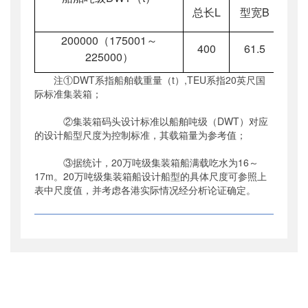
总长
L
型宽
B
型
200000
（
175001
～
400
61.5
33
225000
）
注①DWT系指船舶载重量（t）,TEU系指20英尺国
际标准集装箱；
②集装箱码头设计标准以船舶吨级（DWT）对应
的设计船型尺度为控制标准，其载箱量为参考值；
③据统计，20万吨级集装箱船满载吃水为16～
17m。20万吨级集装箱船设计船型的具体尺度可参照上
表中尺度值，并考虑各港实际情况经分析论证确定。