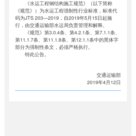
《水运工程钢结构施工规范》（以下简称
公开日期
：
2019年05月10日
《规范》）为水运工程强制性行业标准，标准代
主题词
：
水运工程;钢结构;施工规范
码为JTS 203—2019，自2019年5月15日起施
机构分类
：
水运局
行，由交通运输部水运局负责管理和解释。
主题分类
：
标准
《规范》第3.0.4条、第4.2.1条、第7.1.1条、
公文类型
：
部公告通告
第11.1.7条、第11.1.8条、第12.1.1条中的黑体字
部分为强制性条文，必须严格执行。
特此公告。
交通运输部
2019年4月12日