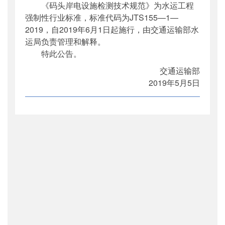
《码头岸电设施检测技术规范》为水运工程
公开日期
：
2019年05月22日
强制性行业标准，标准代码为JTS155—1—
主题词
：
码头;岸电设施;检测;技术规范
2019，自2019年6月1日起施行，由交通运输部水
机构分类
：
水运局
运局负责管理和解释。
主题分类
：
标准
特此公告。
公文类型
：
部公告通告
交通运输部
2019年5月5日