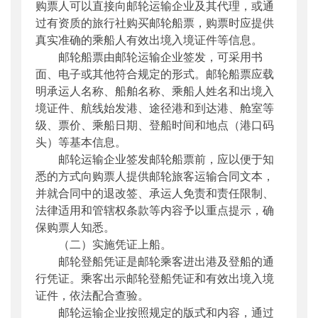
购票人可以直接向邮轮运输企业及其代理，或通
过有资质的旅行社购买邮轮船票，购票时应提供
真实准确的乘船人有效出境入境证件等信息。
邮轮船票由邮轮运输企业签发，可采用书
面、电子或其他符合规定的形式。邮轮船票应载
明承运人名称、船舶名称、乘船人姓名和出境入
境证件、航线始发港、途径港和到达港、舱室等
级、票价、乘船日期、登船时间和地点（港口码
头）等基本信息。
邮轮运输企业签发邮轮船票前，应以便于知
悉的方式向购票人提供邮轮旅客运输合同文本，
并就合同中的退改签、承运人免责和责任限制、
法律适用和管辖权条款等内容予以重点提示，确
保购票人知悉。
（二）实施凭证上船。
邮轮登船凭证是邮轮乘客进出港及登船的通
行凭证。乘客出示邮轮登船凭证和有效出境入境
证件，依法配合查验。
邮轮运输企业按照规定的版式和内容，通过