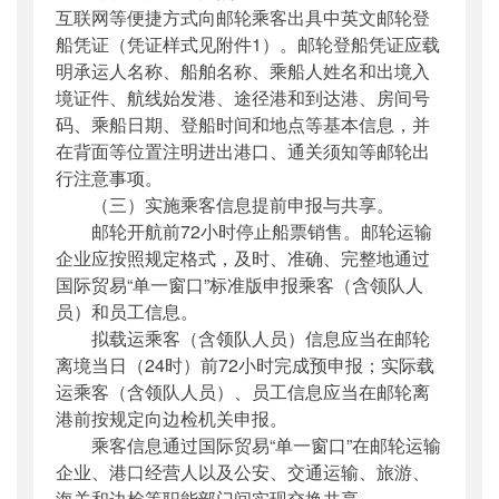
互联网等便捷方式向邮轮乘客出具中英文邮轮登
船凭证（凭证样式见附件1）。邮轮登船凭证应载
明承运人名称、船舶名称、乘船人姓名和出境入
境证件、航线始发港、途径港和到达港、房间号
码、乘船日期、登船时间和地点等基本信息，并
在背面等位置注明进出港口、通关须知等邮轮出
行注意事项。
（三）实施乘客信息提前申报与共享。
邮轮开航前72小时停止船票销售。邮轮运输
企业应按照规定格式，及时、准确、完整地通过
国际贸易“单一窗口”标准版申报乘客（含领队人
员）和员工信息。
拟载运乘客（含领队人员）信息应当在邮轮
离境当日（24时）前72小时完成预申报；实际载
运乘客（含领队人员）、员工信息应当在邮轮离
港前按规定向边检机关申报。
乘客信息通过国际贸易“单一窗口”在邮轮运输
企业、港口经营人以及公安、交通运输、旅游、
海关和边检等职能部门间实现交换共享。