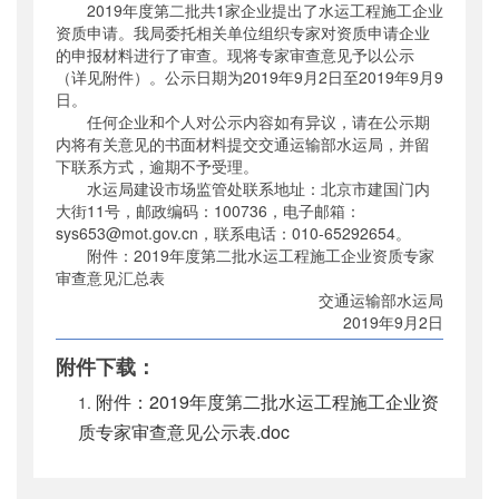
2019年度第二批共1家企业提出了水运工程施工企业
公开日期
：
2019年09月02日
资质申请。我局委托相关单位组织专家对资质申请企业
主题词
：
的申报材料进行了审查。现将专家审查意见予以公示
施工企业资质;专家审查
（详见附件）。公示日期为2019年9月2日至2019年9月9
机构分类
：
水运局
日。
主题分类
：
人才管理
任何企业和个人对公示内容如有异议，请在公示期
公文类型
：
其他
内将有关意见的书面材料提交交通运输部水运局，并留
下联系方式，逾期不予受理。
水运局建设市场监管处联系地址：北京市建国门内
大街11号，邮政编码：100736，电子邮箱：
sys653@mot.gov.cn，联系电话：010-65292654。
附件：2019年度第二批水运工程施工企业资质专家
审查意见汇总表
交通运输部水运局
2019年9月2日
附件下载：
附件：2019年度第二批水运工程施工企业资
质专家审查意见公示表.doc