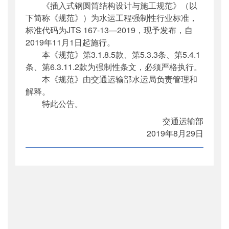
《插入式钢圆筒结构设计与施工规范》（以
公开日期
：
2019年09月11日
下简称《规范》）为水运工程强制性行业标准，
主题词
：
插入式钢圆筒;结构设计;施工规范
标准代码为JTS 167-13—2019，现予发布，自
机构分类
：
水运局
2019年11月1日起施行。
主题分类
：
标准
本《规范》第3.1.8.5款、第5.3.3条、第5.4.1
公文类型
：
部公告通告
条、第6.3.11.2款为强制性条文，必须严格执行。
本《规范》由交通运输部水运局负责管理和
解释。
特此公告。
交通运输部
2019年8月29日