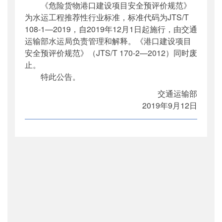
《危险货物港口建设项目安全预评价规范》
公开日期
：
2019年10月15日
为水运工程推荐性行业标准，标准代码为JTS/T
主题词
：
危险货物港口建设项目;安全;规范
108-1—2019，自2019年12月1日起施行，由交通
机构分类
：
水运局
运输部水运局负责管理和解释。《港口建设项目
主题分类
：
标准
安全预评价规范》（JTS/T 170-2—2012）同时废
公文类型
：
部公告通告
止。
特此公告。
交通运输部
2019年9月12日