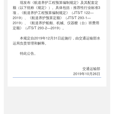
现发布《航道养护工程预算编制规定》及其配套定
公开日期
：
2019年11月05日
额（以下统称《规定》）。具体包括：推荐性行业标准3
主题词
：
项，《航道养护工程预算编制规定》（JTS/T 122—
航道;养护;工程预算;编制
2019）、《航道养护预算定额》（JTS/T 293-1—
机构分类
：
水运局
2019）、《航道养护船舶、机械、仪器艘（台）班费用
主题分类
：
标准
定额》（JTS/T 293-2—2019）。
公文类型
：
部公告通告
本规定自2019年12月31日起施行，由交通运输部水
运局负责管理和解释。
特此公告。
交通运输部
2019年10月26日