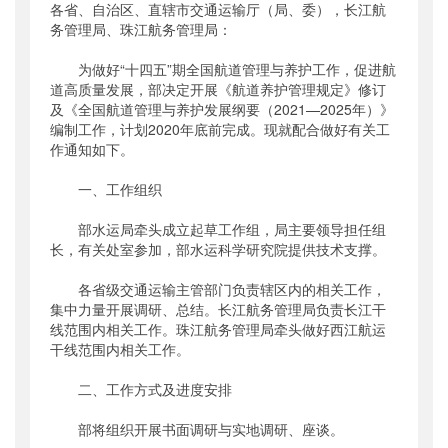
各省、自治区、直辖市交通运输厅（局、委），长江航
公开日期
：
2020年02月20日
务管理局、珠江航务管理局：
主题词
：
航道养护;政策;法规;修订
为做好“十四五”期全国航道管理与养护工作，促进航
机构分类
：
水运局
道高质量发展，部决定开展《航道养护管理规定》修订
主题分类
：
其他
及《全国航道管理与养护发展纲要（2021—2025年）》
公文类型
：
部办公厅函
编制工作，计划2020年底前完成。现就配合做好有关工
作通知如下。
一、工作组织
部水运局牵头成立起草工作组，局主要领导担任组
长，有关处室参加，部水运科学研究院提供技术支撑。
各省级交通运输主管部门负责辖区内的相关工作，
集中力量开展调研、总结。长江航务管理局负责长江干
线范围内相关工作。珠江航务管理局牵头做好西江航运
干线范围内相关工作。
二、工作方式及进度安排
部将组织开展书面调研与实地调研、座谈。