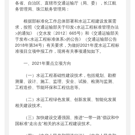
各省、自治区、直辖市交通运输厅（局、委），长江航
公开日期
：
2020年02月26日
务管理局、珠江航务管理局：
主题词
：
2021年度;水运工程;标准项目;立项申
报
根据部标准化工作总体部署和水运工程建设发展需
求，按照《交通运输部关于印发<水运工程标准管理办法
机构分类
：
水运局
>的通知》（交水发〔2012〕665号）和《交通运输部关
主题分类
：
其他
于发布<水运工程标准体系>的公告》（交通运输部公告
公文类型
：
部办公厅函
2018年第34号）有关要求，为做好2021年度水运工程标
准项目立项申报工作，现将有关事项通知如下。
一、2021年重点立项方向
（一）水运工程基础性建设技术，包括规划、勘察
测量、设计、施工、监理、安全、试验、检测与监测、
工程造价、节能环保和工程信息等。
（二）水运工程绿色发展、创新发展、智能化发展
相关建设技术。
（三）加快建设交通强国、推进“一带一路”倡议和中
国标准“走出去”相关的水运工程建设技术。