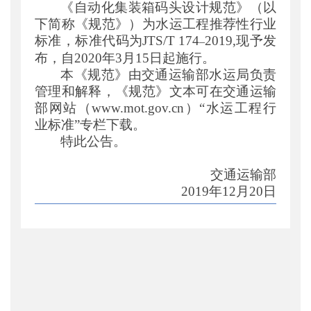
《自动化集装箱码头设计规范》（以
公开日期
：
2019年12月25日
下简称《
规范
》）为
水运工程推荐
性行业
主题词
：
无
标准，
标准代码
为
JTS
/T
174
20
19
,
现予发
–
机构分类
：
水运局
布，
自2
0
20
年
3
月
15
日起施行
。
主题分类
：
标准
本《规范》
由交通运输部水运局负责
公文类型
：
部公告通告
管理和解释
，《
规范
》
文本可在交通运输
部网站（www.mot.gov.cn）“水运工程行
业标准”专栏下载。
特此公告。
交通运输部
2
0
19
年
12
月
20
日