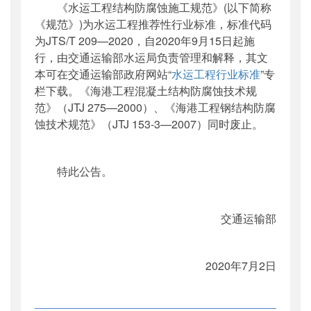
《水运工程结构防腐蚀施工规范》(以下简称
公开日期
：
2020年07月07日
《规范》)为水运工程推荐性行业标准，标准代码
主题词
：
水运工程;防腐蚀;施工规范
为JTS/T 209—2020，自2020年9月15日起施
机构分类
：
水运局
行，由交通运输部水运局负责管理和解释，其文
主题分类
：
标准
本可在交通运输部政府网站“
水运工程行业标准
”专
公文类型
：
部公告通告
栏下载。《海港工程混凝土结构防腐蚀技术规
范》（JTJ 275—2000）、《海港工程钢结构防腐
蚀技术规范》（JTJ 153-3—2007）同时废止。
特此公告。
交通运输部
2020年7月2日